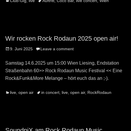
Categories
Tags
Club-Gig
,
live
Auftritt
,
Coco Bar
,
live concert
,
Wien
Wir rocken Rock Rodaun 2025 open air!
Posted
9. Juni 2025
Leave a comment
on
Samstag 14.6.2025 um 15:00 Wien Liesing, Endstation
Straßenbahn 60>> Rock Rodaun Music Festival << Eine
Rock&Funk&More Melange – hört euch das an ;-).
Categories
Tags
live
,
open air
in concert
,
live
,
open air
,
RockRodaun
SoundpiX am Rock Rodaun Music