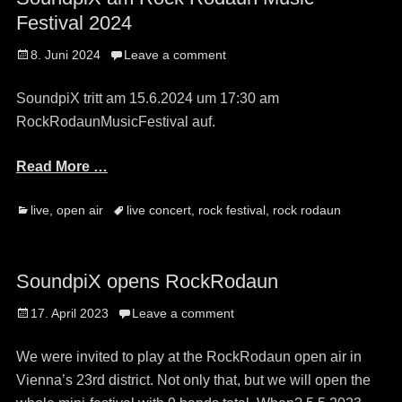
Festival 2024
Posted
8. Juni 2024
Leave a comment
on
SoundpiX tritt am 15.6.2024 um 17:30 am
RockRodaunMusicFestival auf.
Read More …
Categories
Tags
live
,
open air
live concert
,
rock festival
,
rock rodaun
SoundpiX opens RockRodaun
Posted
17. April 2023
Leave a comment
on
We were invited to play at the RockRodaun open air in
Vienna’s 23rd district. Not only that, but we will open the