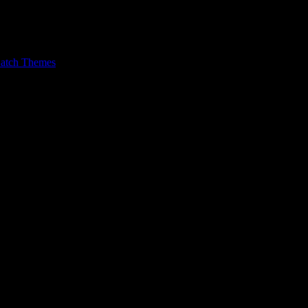
unser nächster Auftritt in Wien statt. Nicht verpassen, bis zum Herbst 
atch Themes