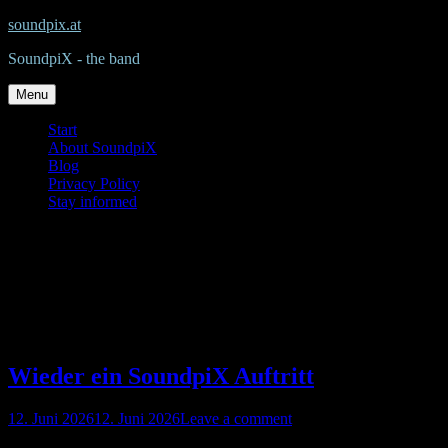
Skip
soundpix.at
to
SoundpiX - the band
content
Menu
Start
About SoundpiX
Blog
Privacy Policy
Stay informed
Schlagwort:
Wien
Wieder ein SoundpiX Auftritt
Posted
12. Juni 2026
12. Juni 2026
Leave a comment
on